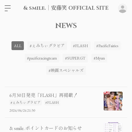
& smile.｜安藤笑 OFFICIAL SITE
ロ
NEWS
ALL
#ぇみちぃグラビア
#FLASH
#PacificFairies
#pacificracingteam
#SUPERGT
#Myun
#映画スペシャルズ
6月30日発売「FLASH」再掲載！
#ぇみちぃグラビア
#FLASH
2026/06/26 21:30
& smile. ポイントカードのお知らせ