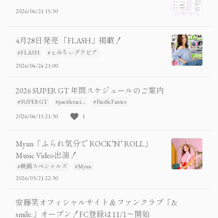
2026/06/21 15:30
4月28日発売 「FLASH」掲載！
#FLASH
#ぇみちぃグラビア
2026/04/24 21:00
2026 SUPER GT 年間スケジュールのご案内
#SUPERGT
#pacificraci...
#PacificFairies
2026/04/15 21:30
1
Myun「ふられ気分で ROCK’N’ ROLL」
Music Video出演！
#映画スペシャルズ
#Myun
2026/03/21 22:30
安藤笑オフィシャルサイト＆ファンクラブ「&
smile.」オープン！FC登録は11/1〜開始