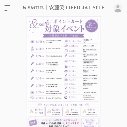
& smile.｜安藤笑 OFFICIAL SITE
ロ