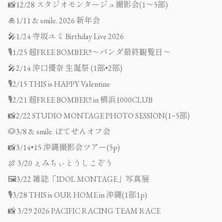
📸12/28 スタジオモンタージュ撮影会(1〜5部)
🎍1/11 & smile. 2026 新年会
🎤1/24 寺坂ユミ Birthday Live 2026
🎙️1/25 超FREE BOMBER!!〜パンダ最終観覧日〜
🎤2/14 沖口優奈 生誕祭 (1部•2部)
🎙️2/15 THIS is HAPPY Valentine
🎙️2/21 超FREE BOMBER!! in 横浜1000CLUB
📸2/22 STUDIO MONTAGE PHOTO SESSION(1~5部)
🐶3/8 & smile. ぽてせんオフ会
📸3/14•15 沖縄撮影会ツアー(5p)
🍖 3/20 ぇみちぃとうしこぞう
🖼️3/22 雑誌「IDOL MONTAGE」写真展
🎙️3/28 THIS is OUR HOME in 沖縄(1部1p)
📸 3/29 2026 PACIFIC RACING TEAM RACE