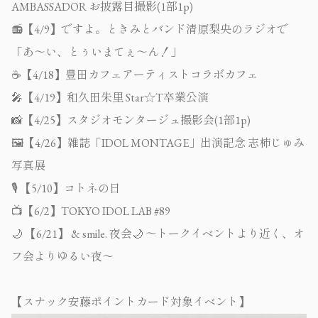
AMBASSADOR お披露目撮影(1部1p)
📻
【
4/9
】ですよ。ときみとバンド清原梨央のラジオで
「あ〜い、とぅいまてぇ〜ん！」
☕️
【
4/18
】豊田カフェアーティストコラボカフェ
🎤
【
4/19
】和久田朱里
Star☆T
卒業公演
📸
【
4/25
】スタジオモンタージュ撮影会
(1
部
1p)
🖼️
【
4/26
】雑誌「
IDOL MONTAGE
」出演記念
志柿じゅみ
写真展
🎙️
【
5/10
】コトネの日
📺
【
6/2
】
TOKYO IDOL LAB #89
🌙
【
6/21
】
& smile.
夜会
🌙
〜トークイベントより近く、オ
フ会よりゆるい夜〜
【スナック安藤ポイントカード対象イベント】