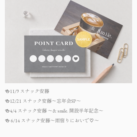
🍻11/9 スナック安藤
🍻12/21 スナック安藤〜忘年会SP〜
🍻4/4 スナック安藤 〜& smile. 開設半年記念〜
🍻
6/14 スナック安藤〜雨宿りにおいで
♡
〜