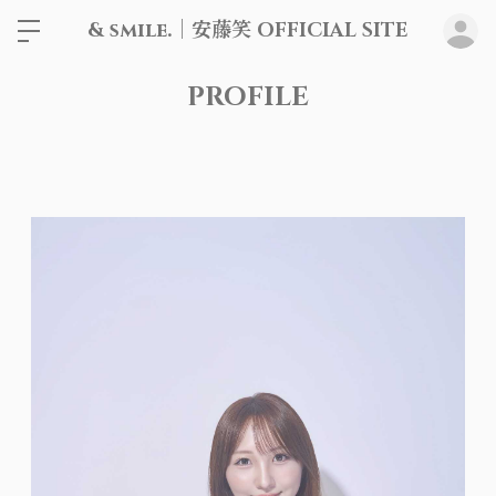
& smile.｜安藤笑 OFFICIAL SITE
ロ
PROFILE