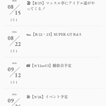
2026
🏖️【8/15】マッスル亭にアイドル達がや
08
ってくる！
15
[
]
土
2026
🏎️【8/22・23】SUPER GT Rd.5
08
22
[
]
土
2026
📸【9/12or13】撮影会予定
09
12
[
]
土
2026
🎤【9/26】イベント予定
09