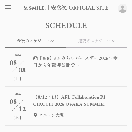
& smile.｜安藤笑 OFFICIAL SITE
ロ
SCHEDULE
今後のスケジュール
過去のスケジュール
2026
🎂【8/8】#ぇみちぃバースデー2026〜今
08
日から年齢非公開♡〜
08
[
]
土
2026
【8/12・13】APL Collaboration P1
08
CIRCUIT 2026 OSAKA SUMMER
12
ヒルトン大阪
[
]
水