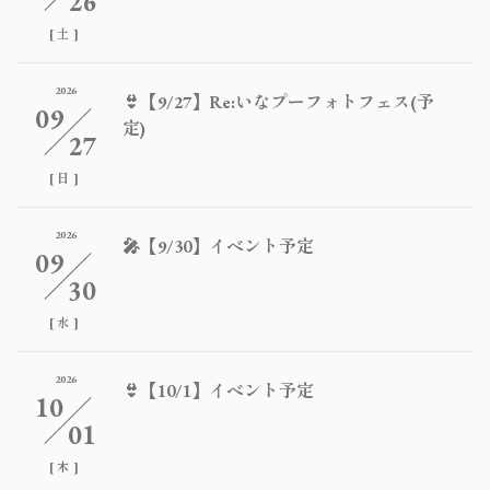
26
[
]
土
2026
👙【9/27】Re:いなプーフォトフェス(予
09
定)
27
[
]
日
2026
🎤【9/30】イベント予定
09
30
[
]
水
2026
👙【10/1】イベント予定
10
01
[
]
木