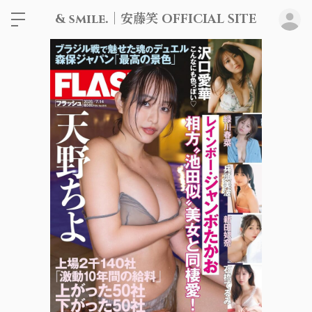
& smile.｜安藤笑 OFFICIAL SITE
ロ